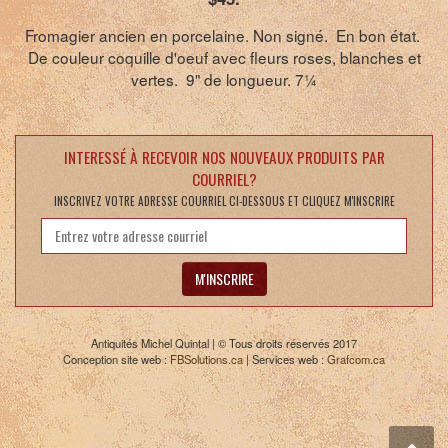
Fromagier ancien en porcelaine. Non signé. En bon état.
De couleur coquille d'oeuf avec fleurs roses, blanches et
vertes. 9" de longueur. 7¼
INTERESSÉ À RECEVOIR NOS NOUVEAUX PRODUITS PAR
COURRIEL?
INSCRIVEZ VOTRE ADRESSE COURRIEL CI-DESSOUS ET CLIQUEZ M'INSCRIRE
M'INSCRIRE
Antiquités Michel Quintal | © Tous droits réservés 2017
Conception site web :
FBSolutions.ca
| Services web :
Grafcom.ca