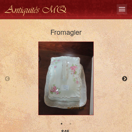
Antiquités MQ
Fromagier
$45.