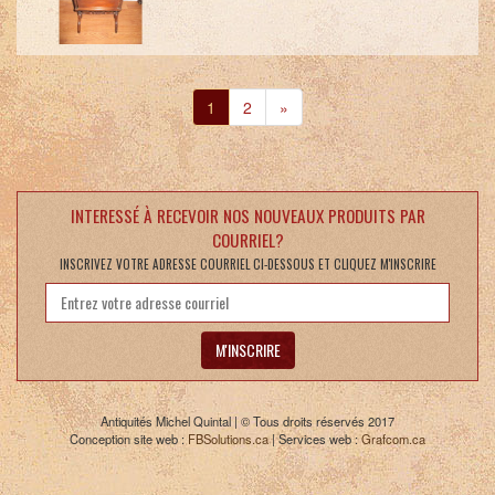
Suivante
1
2
»
INTERESSÉ À RECEVOIR NOS NOUVEAUX PRODUITS PAR
COURRIEL?
INSCRIVEZ VOTRE ADRESSE COURRIEL CI-DESSOUS ET CLIQUEZ M'INSCRIRE
M'INSCRIRE
Antiquités Michel Quintal | © Tous droits réservés 2017
Conception site web :
FBSolutions.ca
| Services web :
Grafcom.ca