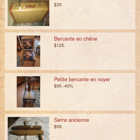
$35.
Bercante en chêne
$125.
Petite bercante en noyer
$95.-40%
Serre ancienne
$58.