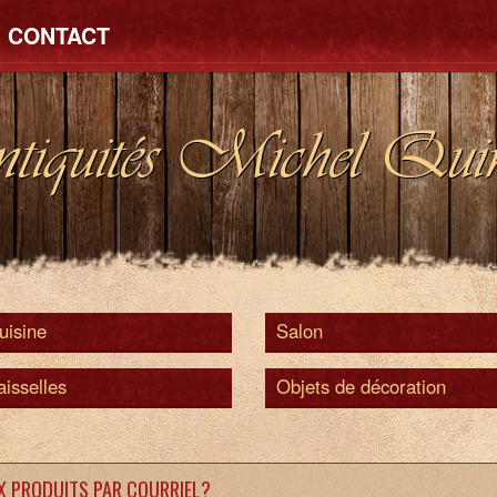
CONTACT
tiquités Michel Quin
uisine
Salon
aisselles
Objets de décoration
X PRODUITS PAR COURRIEL?