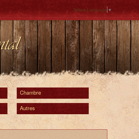
Select Language
▼
tal
Chambre
Autres